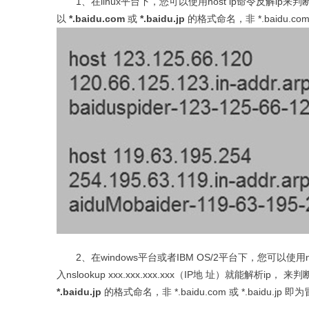
1、
在
linux
平台下，您可以使用
host ip
命令反解
ip
来判
以
*.baidu.com
或
*.baidu.jp
的格式命名，非
*.baidu.co
2、
在
windows
平台或者
IBM OS/2
平台下，您可以使用
入
nslookup xxx.xxx.xxx.xxx
（
IP
地
址）就能解析
ip
，
来判
*.baidu.jp
的格式命名，非
*.baidu.com
或
*.baidu.jp
即为