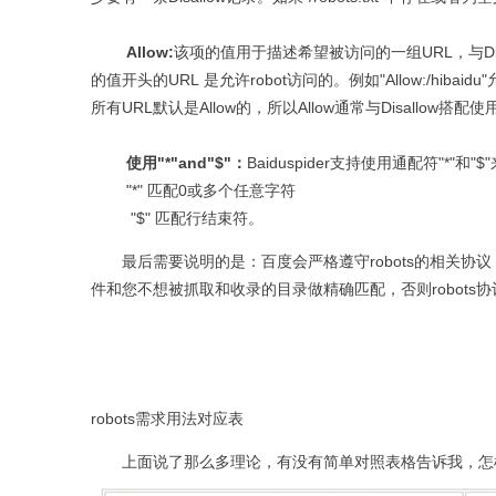
Allow:
该项的值用于描述希望被访问的一组
URL
，与
D
的值开头的
URL
是允许
robot
访问的。例如
"Allow:/hibaidu"
所有
URL
默认是
Allow
的，所以
Allow
通常与
Disallow
搭配使
使用
"*"and"$"
：
Baiduspider
支持使用通配符
"*"
和
"$"
"*"
匹配
0
或多个任意字符
"$"
匹配行结束符。
最后需要说明的是：百度会严格遵守
robots
的相关协议
件和您不想被抓取和收录的目录做精确匹配，否则
robots
协
robots需求用法对应表
上面说了那么多理论，有没有简单对照表格告诉我，怎样