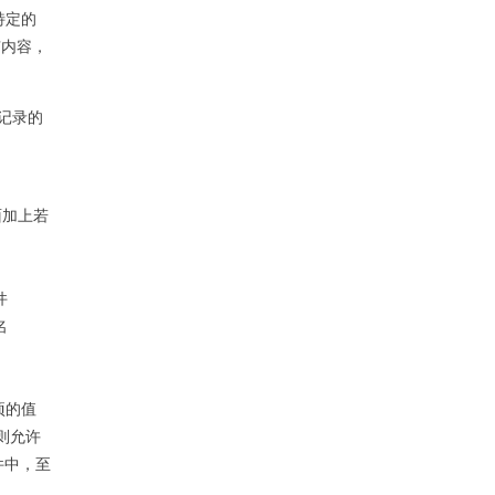
特定的
有内容，
记录的
面加上若
件
名
项的值
则允许
件中，至