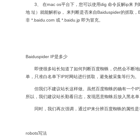
3、
在
mac os
平台下，您可以使用
dig
命令反解
ip
来
判
地
址）就能解析
ip
，
来判断是否来自
Baiduspider
的抓取，
非
*.baidu.com
或
*.baidu.jp
即为冒充。
Baiduspider IP是多少
即便很多站长知道了如何判断百度蜘蛛，仍然会不断地
单，只准白名单下
IP
对网站进行抓取，避免被采集等行为。
但我们不建议站长这样做。虽然百度蜘蛛的确有一个
IP
所以，我们建议站长勤看日志，发现恶意蜘蛛后放入黑名单
同时，我们再次强调，通过
IP
来分辨百度蜘蛛的属性是
robots写法