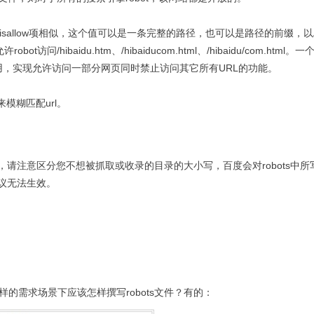
isallow
项相似，这个值可以是一条完整的路径，也可以是路径的前缀，以
允许
robot
访问
/hibaidu.htm
、
/hibaiducom.html
、
/hibaidu/com.html
。一
用，实现允许访问一部分网页同时禁止访问其它所有
URL
的功能。
来模糊匹配
url
。
，请注意区分您不想被抓取或收录的目录的大小写，百度会对
robots
中所
议无法生效。
的需求场景下应该怎样撰写robots文件？有的：