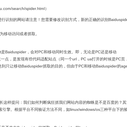
idu.com/search/spider.html）
pider.html”进行识别的网站请注意！您需要修改识别方式，新的正确的识别Baiduspi
，判断为移动访问或者抓取。
t是Baiduspider，会对PC和移动同时生效。即，无论是PC还是移动
调这一点，是发现有些代码适配站点（同一个url，PC ua打开的时候是PC页
让移动Baiduspider抓取的目的，但由于PC和移动Baiduspider的ag
长这样提问：我们如何判断疯狂抓我们网站内容的蜘蛛是不是百度的？其
索引擎。根据平台不同验证方法不同，如
linux/windows/os
三种平台下的