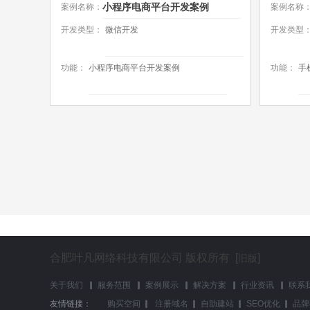
小程序电商平台开发案例
案例名称：
案例名称
开发类型：
微信开发
开发类型
功能：
小程序电商平台开发案例
功能：
手
合肥叶凡网络科技有限公司 版权所有 [
]
旧版
关于我们
▎
服务范围
▎
案例展示
▎
解决方案
▎
行业资讯
▎
联系
友情链接：
购买空间
▎
注册域名
▎
自助建站
▎
SEO优化
▎
品牌