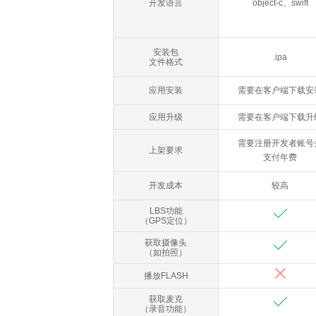
开发语言
object-c、swift
安装包
.ipa
文件格式
应用安装
需要在客户端下载安
应用升级
需要在客户端下载升
需要注册开发者账号
上架要求
支付年费
开发成本
较高
LBS功能
（GPS定位）
获取摄像头
（如拍照）
播放FLASH
获取麦克
（录音功能）